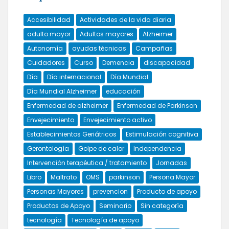
Accesibilidad
Actividades de la vida diaria
adulto mayor
Adultos mayores
Alzheimer
Autonomía
ayudas técnicas
Campañas
Cuidadores
Curso
Demencia
discapacidad
Día
Día internacional
Día Mundial
Día Mundial Alzheimer
educación
Enfermedad de alzheimer
Enfermedad de Parkinson
Envejecimiento
Envejecimiento activo
Establecimientos Geriátricos
Estimulación cognitiva
Gerontología
Golpe de calor
Independencia
Intervención terapéutica / tratamiento
Jornadas
Libro
Maltrato
OMS
parkinson
Persona Mayor
Personas Mayores
prevencion
Producto de apoyo
Productos de Apoyo
Seminario
Sin categoría
tecnología
Tecnología de apoyo