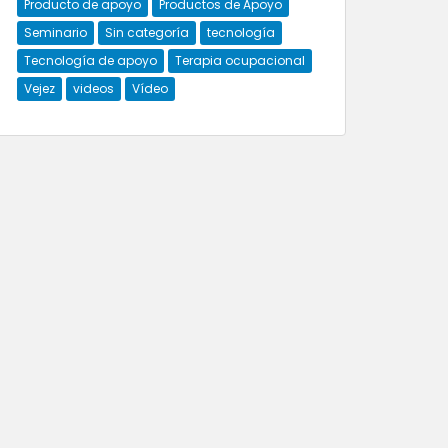
Producto de apoyo
Productos de Apoyo
Seminario
Sin categoría
tecnología
Tecnología de apoyo
Terapia ocupacional
Vejez
videos
Vídeo