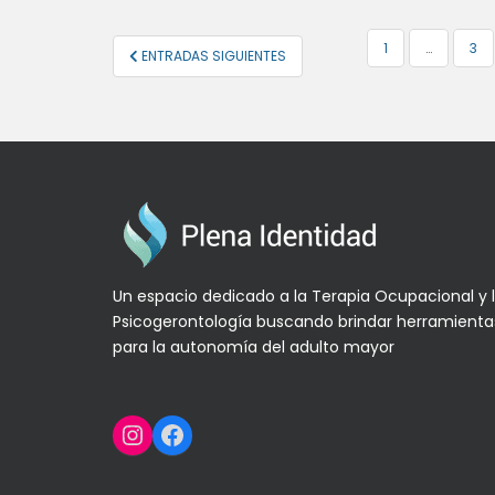
NAVEGACIÓN
1
…
3
ENTRADAS SIGUIENTES
DE
ENTRADAS
Un espacio dedicado a la Terapia Ocupacional y 
Psicogerontología buscando brindar herramienta
para la autonomía del adulto mayor
Instagram
Facebook