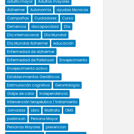
adulto mayor
Adultos mayores
Alzheimer
Autonomía
ayudas técnicas
Campañas
Cuidadores
Curso
Demencia
discapacidad
Día
Día internacional
Día Mundial
Día Mundial Alzheimer
educación
Enfermedad de alzheimer
Enfermedad de Parkinson
Envejecimiento
Envejecimiento activo
Establecimientos Geriátricos
Estimulación cognitiva
Gerontología
Golpe de calor
Independencia
Intervención terapéutica / tratamiento
Jornadas
Libro
Maltrato
OMS
parkinson
Persona Mayor
Personas Mayores
prevencion