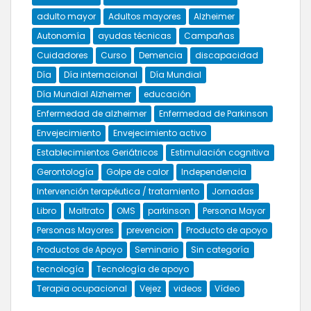
adulto mayor
Adultos mayores
Alzheimer
Autonomía
ayudas técnicas
Campañas
Cuidadores
Curso
Demencia
discapacidad
Día
Día internacional
Día Mundial
Día Mundial Alzheimer
educación
Enfermedad de alzheimer
Enfermedad de Parkinson
Envejecimiento
Envejecimiento activo
Establecimientos Geriátricos
Estimulación cognitiva
Gerontología
Golpe de calor
Independencia
Intervención terapéutica / tratamiento
Jornadas
Libro
Maltrato
OMS
parkinson
Persona Mayor
Personas Mayores
prevencion
Producto de apoyo
Productos de Apoyo
Seminario
Sin categoría
tecnología
Tecnología de apoyo
Terapia ocupacional
Vejez
videos
Vídeo