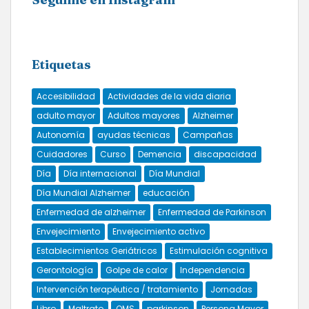
Etiquetas
Accesibilidad
Actividades de la vida diaria
adulto mayor
Adultos mayores
Alzheimer
Autonomía
ayudas técnicas
Campañas
Cuidadores
Curso
Demencia
discapacidad
Día
Día internacional
Día Mundial
Día Mundial Alzheimer
educación
Enfermedad de alzheimer
Enfermedad de Parkinson
Envejecimiento
Envejecimiento activo
Establecimientos Geriátricos
Estimulación cognitiva
Gerontología
Golpe de calor
Independencia
Intervención terapéutica / tratamiento
Jornadas
Libro
Maltrato
OMS
parkinson
Persona Mayor