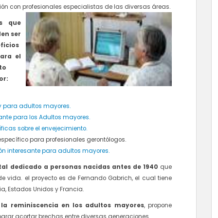
n con profesionales especialistas de las diversas áreas.
os que
den
ser
ficios
ara el
to
or:
y para adultos mayores.
sante para los Adultos mayores.
íficas sobre el envejecimiento.
específico para profesionales gerontólogos.
ión interesante para adultos mayores.
tal dedicado a personas nacidas antes de 1940
que
de vida. el proyecto es de Fernando Gabrich, el cual tiene
ia, Estados Unidos y Francia.
 la reminiscencia en los adultos mayores
, propone
lograr acortar brechas entre diversas generaciones.