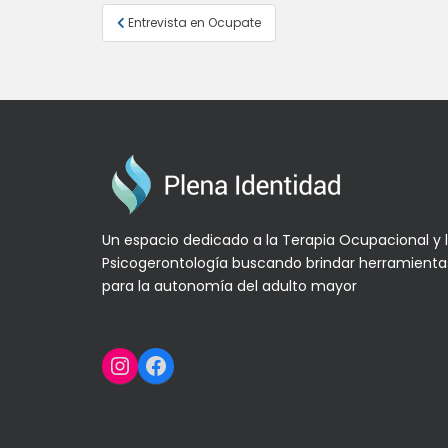
Navegación
Entrevista en Ocupate
de
entradas
Un espacio dedicado a la Terapia Ocupacional y 
Psicogerontología buscando brindar herramienta
para la autonomía del adulto mayor
Instagram
Facebook