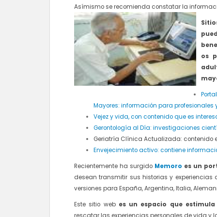
Asímismo se recomienda constatar la informació
Siti
pue
bene
os p
adul
may
Portal
Mayores: información para profesionales 
Vejez y vida, con contenido que es intere
Gerontología al Día: investigaciones cient
Geriatría Clínica Actualizada: contenido 
Envejecimiento activo: contiene informac
Recientemente ha surgido
Memoro
es un por
desean transmitir sus historias y experiencias 
versiones para España, Argentina, Italia, Aleman
Este sitio web
es un espacio que estimula
rescatar las experiencias personales de vida y 