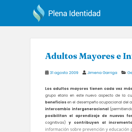
S
k
i
p
t
o
m
a
Adultos Mayores e In
i
n
c
31 agosto 2009
Jimena Garriga
Ge
o
n
Los adultos mayores tienen cada vez más
t
grupo etario en este nuevo aspecto de la cu
e
beneficios
en el desempeño ocupacional del 
n
intercambio intergeneracional
(permitiendo
t
posibilitan el aprendizaje de nuevas 
cognitivas)
y contribuyen al incremen
información sobre prevención y educación p