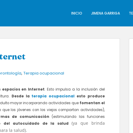
INICIO
JIMENA GARRIGA
T
ternet
,
rontología
Terapia ocupacional
 espacios en Internet
. Esto impulsa a la inclusión del
ltura.
Desde la
terapia ocupacional
esto produce
adulto mayor incorporando actividades que
fomentan el
 que los jóvenes con los viejos compartan actividades),
formas de comunicación
(estimulando las funciones
(ya que brinda
to del autocuidado de
la salud
ara la salud).