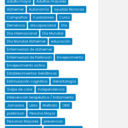
adulto mayor
Adultos mayores
Alzheimer
Autonomía
ayudas técnicas
Campañas
Cuidadores
Curso
Demencia
discapacidad
Día
Día internacional
Día Mundial
Día Mundial Alzheimer
educación
Enfermedad de alzheimer
Enfermedad de Parkinson
Envejecimiento
Envejecimiento activo
Establecimientos Geriátricos
Estimulación cognitiva
Gerontología
Golpe de calor
Independencia
Intervención terapéutica / tratamiento
Jornadas
Libro
Maltrato
OMS
parkinson
Persona Mayor
Personas Mayores
prevencion