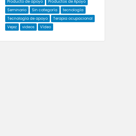
Producto de apoyo
Productos de Apoyo
Seminario
Sin categoría
tecnología
Tecnología de apoyo
Terapia ocupacional
Vejez
videos
Vídeo