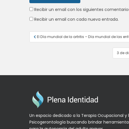
Recibir un email con los siguientes comentario
Recibir un email con cada nueva entrada.
Navegación
El Día mundial de la artritis – Día mundial de las
de
entradas
3 de d
Un espacio dedicado a la Terapia Ocupacional y 
Psicogerontología buscando brindar herramienta
para la autonomía del adulto mayor