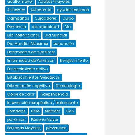
adulto mayor
Adultos mayores
Alzheimer
Autonomía
ayudas técnicas
Campañas
Cuidadores
Curso
Demencia
discapacidad
Día
Día internacional
Día Mundial
Día Mundial Alzheimer
educación
Enfermedad de alzheimer
Enfermedad de Parkinson
Envejecimiento
Envejecimiento activo
Establecimientos Geriátricos
Estimulación cognitiva
Gerontología
Golpe de calor
Independencia
Intervención terapéutica / tratamiento
Jornadas
Libro
Maltrato
OMS
parkinson
Persona Mayor
Personas Mayores
prevencion