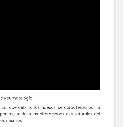
de Reumatología.
a, que debilita los huesos, se caracteriza por la
nia), unida a las alteraciones estructurales del
 los mismos.